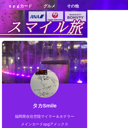
ｓｐｇカード
グルメ
その他
タカSmile
福岡県在住空陸マイラー＆ホテラー
メインカードspgアメックス