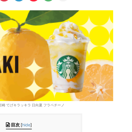
AKI 宮崎 てげキラッキラ 日向夏 フラペチーノ
目次
[
hide
]