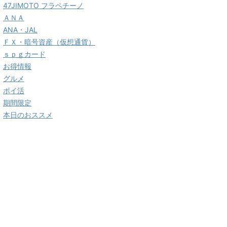
47JIMOTO フラペチーノ
ＡＮＡ
ANA・JAL
ＦＸ・暗号資産（仮想通貨）
ｓｐｇカード
お得情報
グルメ
ポイ活
期間限定
本日のおススメ