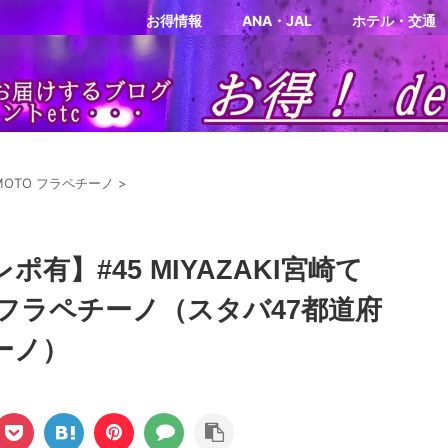
お得情報
ANA・JAL
ホテル・交通
IMOTO フラペチーノ
>
有】#45 MIYAZAKI宮崎て
フラペチーノ（スタバ47都道府
ーノ）