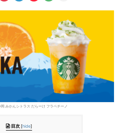
KA 静岡 みかんシトラス だらーけ フラペチーノ
目次
[
hide
]