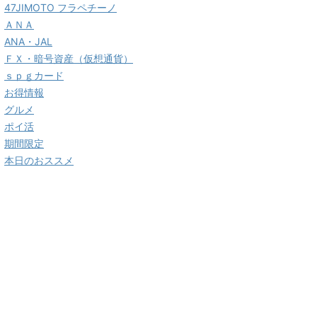
47JIMOTO フラペチーノ
ＡＮＡ
ANA・JAL
ＦＸ・暗号資産（仮想通貨）
ｓｐｇカード
お得情報
グルメ
ポイ活
期間限定
本日のおススメ