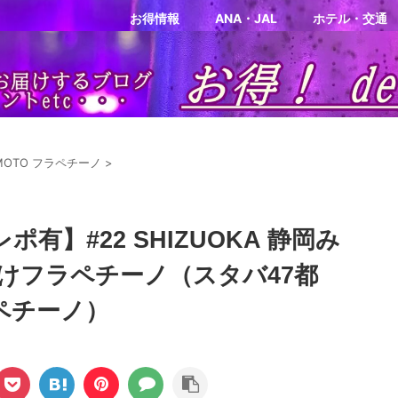
お得情報
ANA・JAL
ホテル・交通
IMOTO フラペチーノ
>
有】#22 SHIZUOKA 静岡み
けフラペチーノ（スタバ47都
ラペチーノ）