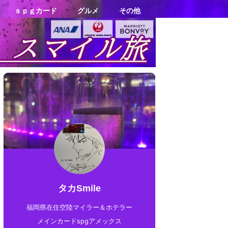
ｓｐｇカード
グルメ
その他
タカSmile
福岡県在住空陸マイラー＆ホテラー
メインカードspgアメックス