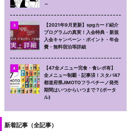
～
【2021年9月更新】spgカード紹介
3
プログラムの真実！入会特典・新規
入会キャンペーン・ポイント・年会
費・無料宿泊等詳細
【47全メニュー完食・食レポ有】
4
全メニュー制覇・記事済！スタバ47
都道府県JIMOTOフラペチーノ発売
期間はいつからいつまで？(ポータ
ル)
新着記事（全記事）