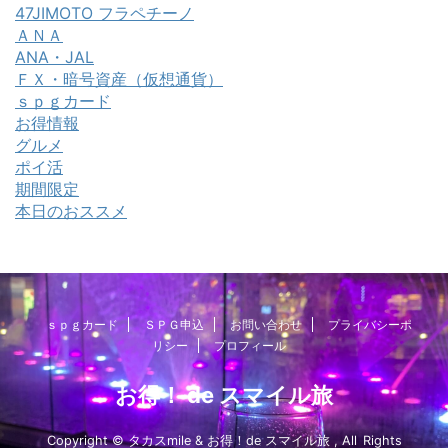
47JIMOTO フラペチーノ
ＡＮＡ
ANA・JAL
ＦＸ・暗号資産（仮想通貨）
ｓｐｇカード
お得情報
グルメ
ポイ活
期間限定
本日のおススメ
ｓｐｇカード
ＳＰＧ申込
お問い合わせ
プライバシーポ
リシー
プロフィール
お得！ de スマイル旅
Copyright © タカスmile & お得！de スマイル旅 , All Rights