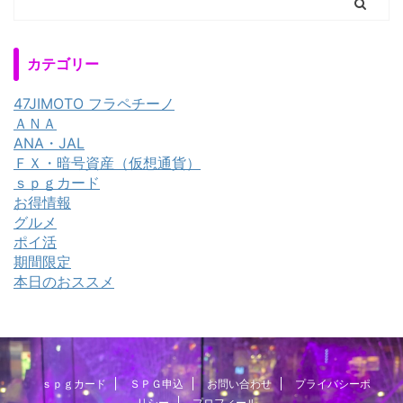
カテゴリー
47JIMOTO フラペチーノ
ＡＮＡ
ANA・JAL
ＦＸ・暗号資産（仮想通貨）
ｓｐｇカード
お得情報
グルメ
ポイ活
期間限定
本日のおススメ
ｓｐｇカード
ＳＰＧ申込
お問い合わせ
プライバシーポ
リシー
プロフィール