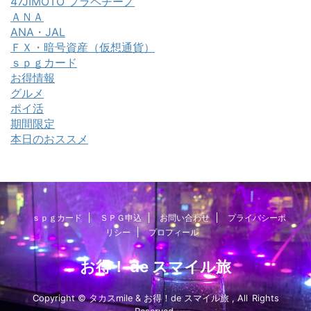
47JIMOTO フラペチーノ
ＡＮＡ
ANA・JAL
ＦＸ・暗号資産（仮想通貨）
ｓｐｇカード
お得情報
グルメ
ポイ活
期間限定
本日のおススメ
ｓｐｇカード
ＳＰＧ申込
お問い合わせ
プライバシーポ
リシー
プロフィール
お得！ de スマイル旅
Copyright © タカスmile & お得！de スマイル旅 , All Rights