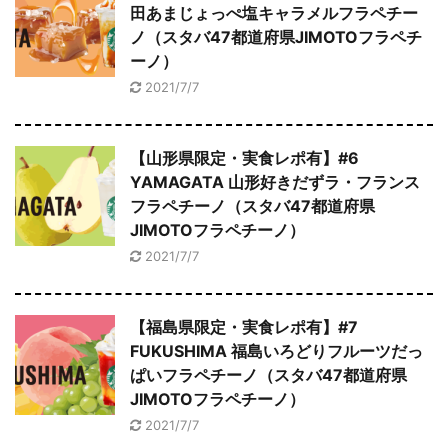
田あまじょっぺ塩キャラメルフラペチー
ノ（スタバ47都道府県JIMOTOフラペチ
ーノ）
2021/7/7
【山形県限定・実食レポ有】#6
YAMAGATA 山形好きだずラ・フランス
フラペチーノ（スタバ47都道府県
JIMOTOフラペチーノ）
2021/7/7
【福島県限定・実食レポ有】#7
FUKUSHIMA 福島いろどりフルーツだっ
ぱいフラペチーノ（スタバ47都道府県
JIMOTOフラペチーノ）
2021/7/7