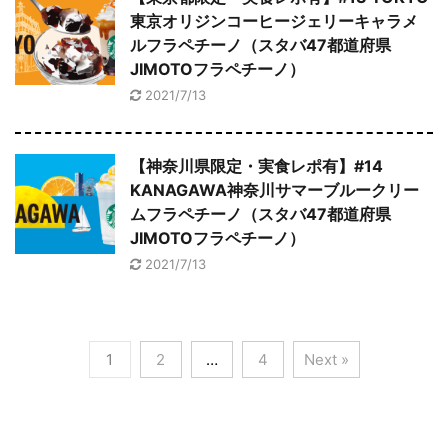
東京オリジンコーヒージェリーキャラメ
ルフラペチーノ（スタバ47都道府県
JIMOTOフラペチーノ）
2021/7/13
【神奈川県限定・実食レポ有】#14
KANAGAWA神奈川サマーブルークリー
ムフラペチーノ（スタバ47都道府県
JIMOTOフラペチーノ）
2021/7/13
1
2
…
4
Next »