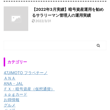
【2022年3月実績】暗号資産運用を勧め
るサラリーマン管理人の運用実績
2022/3/31
カテゴリー
47JIMOTO フラペチーノ
ＡＮＡ
ANA・JAL
ＦＸ・暗号資産（仮想通貨）
ｓｐｇカード
お得情報
グルメ