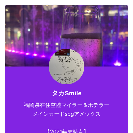
タカSmile
福岡県在住空陸マイラー＆ホテラー
メインカードspgアメックス
【2021年末時点】