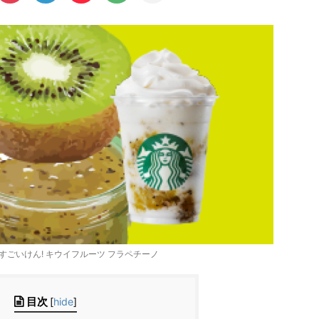
愛媛 すごいけん! キウイフルーツ フラペチーノ
目次
[
hide
]