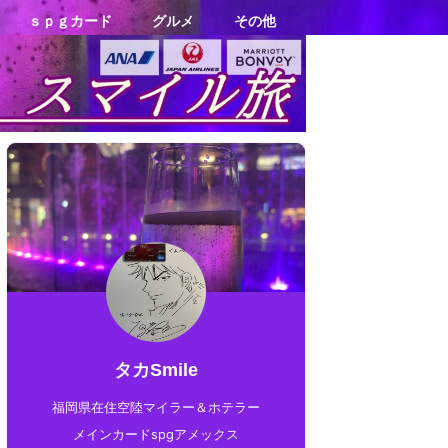
ｓｐｇカード
グルメ
その他
タカSmile
福岡県在住空陸マイラー＆ホテラー
メインカードspgアメックス