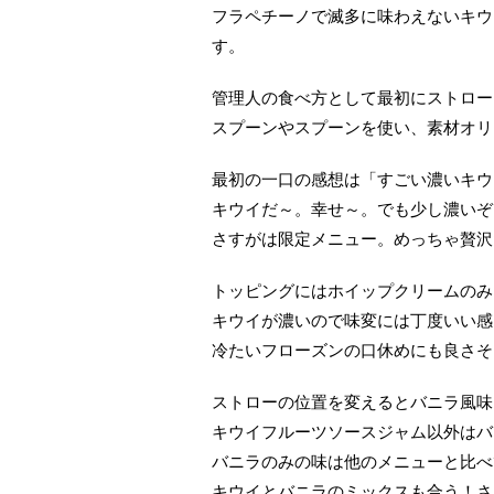
フラペチーノで滅多に味わえないキウ
す。
管理人の食べ方として最初にストロー
スプーンやスプーンを使い、素材オリ
最初の一口の感想は「すごい濃いキウ
キウイだ～。幸せ～。でも少し濃いぞ
さすがは限定メニュー。めっちゃ贅沢
トッピングにはホイップクリームのみ
キウイが濃いので味変には丁度いい感
冷たいフローズンの口休めにも良さそ
ストローの位置を変えるとバニラ風味
キウイフルーツソースジャム以外はバ
バニラのみの味は他のメニューと比べ
キウイとバニラのミックスも合う！さ