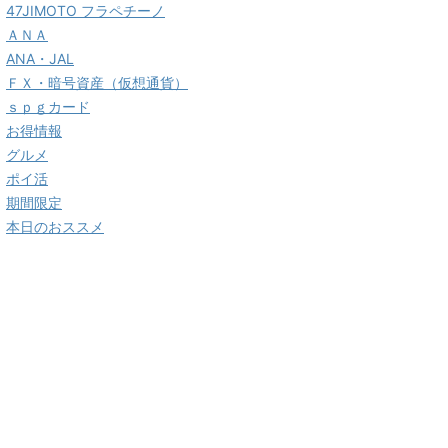
47JIMOTO フラペチーノ
ＡＮＡ
ANA・JAL
ＦＸ・暗号資産（仮想通貨）
ｓｐｇカード
お得情報
グルメ
ポイ活
期間限定
本日のおススメ