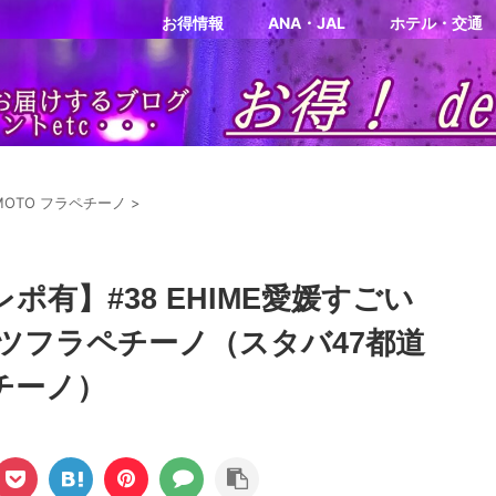
お得情報
ANA・JAL
ホテル・交通
IMOTO フラペチーノ
>
ポ有】#38 EHIME愛媛すごい
ツフラペチーノ（スタバ47都道
ペチーノ）