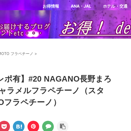
お得情報
ANA・JAL
ホテル・交通
IMOTO フラペチーノ
>
ポ有】#20 NAGANO長野まろ
ャラメルフラペチーノ（スタ
TOフラペチーノ）