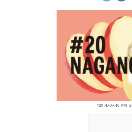
#20 NAGANO 長