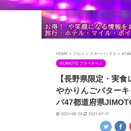
HOME
>
グルメ
>
スターバックス
>
47J
47JIMOTO フラペチーノ
【長野県限定・実食レ
やかりんごバターキ
バ47都道府県JIMO
2021-06-29
2021-07-17