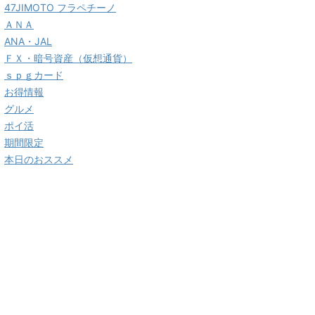
47JIMOTO フラペチーノ
ＡＮＡ
ANA・JAL
ＦＸ・暗号資産（仮想通貨）
ｓｐｇカード
お得情報
グルメ
ポイ活
期間限定
本日のおススメ