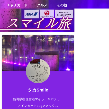
ｓｐｇカード
グルメ
その他
タカSmile
福岡県在住空陸マイラー＆ホテラー
メインカードspgアメックス