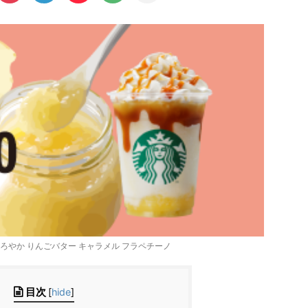
野 まろやか りんごバター キャラメル フラペチーノ
目次
[
hide
]