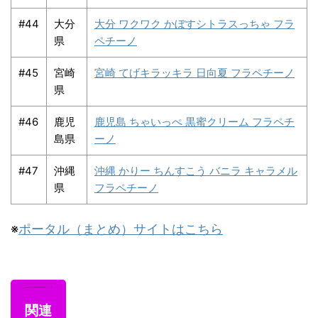
#44
大分
大分 ワクワク かぼすシトラスっちゃ フラ
県
ペチーノ
#45
宮崎
宮崎 てげキラッキラ 日向夏 フラペチーノ
県
#46
鹿児
鹿児島 ちゃいっぺ 黒蜜クリーム フラペチ
島県
ーノ
#47
沖縄
沖縄 かりー ちんすこう バニラ キャラメル
県
フラペチーノ
※
ポータル（まとめ）サイトはこちら
関連