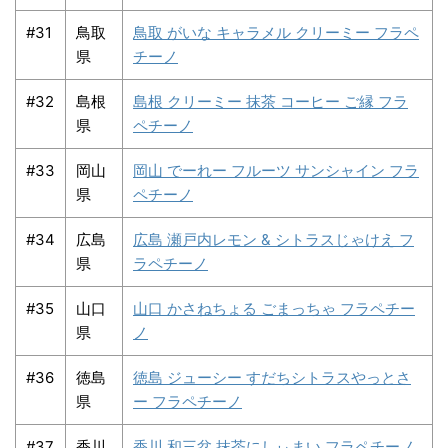
#31
鳥取
鳥取 がいな キャラメル クリーミー フラペ
県
チーノ
#32
島根
島根 クリーミー 抹茶 コーヒー ご縁 フラ
県
ペチーノ
#33
岡山
岡山 でーれー フルーツ サンシャイン フラ
県
ペチーノ
#34
広島
広島 瀬戸内レモン & シトラスじゃけえ フ
県
ラペチーノ
#35
山口
山口 かさねちょる ごまっちゃ フラペチー
県
ノ
#36
徳島
徳島 ジューシー すだちシトラスやっとさ
県
ー フラペチーノ
#37
香川
香川 和三盆 抹茶にしぃまい フラペチーノ