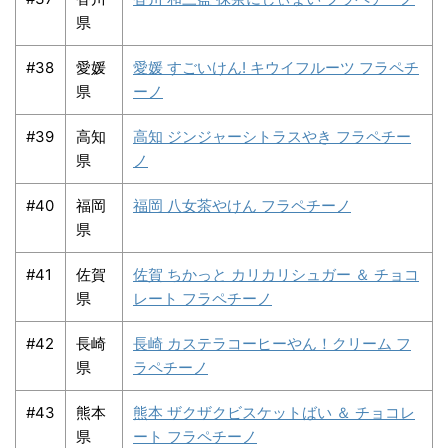
県
#38
愛媛
愛媛 すごいけん! キウイフルーツ フラペチ
県
ーノ
#39
高知
高知 ジンジャーシトラスやき フラペチー
県
ノ
#40
福岡
福岡 八女茶やけん フラペチーノ
県
#41
佐賀
佐賀 ちかっと カリカリシュガー ＆ チョコ
県
レート フラペチーノ
#42
長崎
長崎 カステラコーヒーやん！クリーム フ
県
ラペチーノ
#43
熊本
熊本 ザクザクビスケットばい ＆ チョコレ
県
ート フラペチーノ