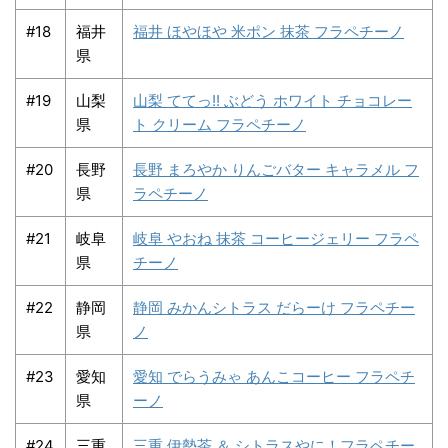
#18
福井
福井 ほやほや 米ポン 抹茶 フラペチーノ
県
#19
山梨
山梨 ててっ!! ぶどう ホワイト チョコレー
県
ト クリーム フラペチーノ
#20
長野
長野 まろやか りんごバター キャラメル フ
県
ラペチーノ
#21
岐阜
岐阜 やおね 抹茶 コーヒージェリー フラペ
県
チーノ
#22
静岡
静岡 みかんシトラス だらーけ フラペチー
県
ノ
#23
愛知
愛知 でらうみゃ あんこコーヒー フラペチ
県
ーノ
#24
三重
三重 伊勢茶 ＆ シトラスやに！フラペチー