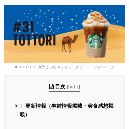
#31 TOTTORI 鳥取 がいな キャラメル クリーミー フラペチーノ
目次
[
hide
]
1
更新情報（事前情報掲載・実食感想掲
載）