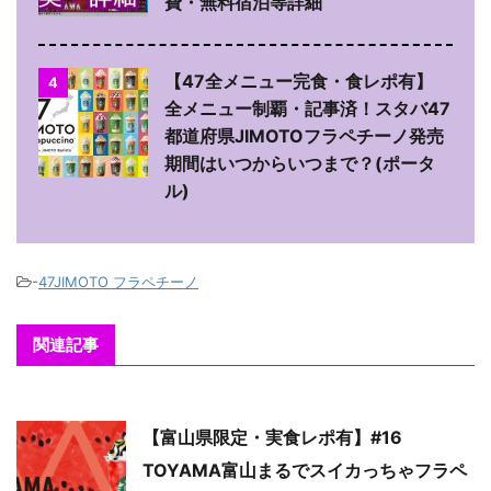
費・無料宿泊等詳細
【47全メニュー完食・食レポ有】
4
全メニュー制覇・記事済！スタバ47
都道府県JIMOTOフラペチーノ発売
期間はいつからいつまで？(ポータ
ル)
-
47JIMOTO フラペチーノ
関連記事
【富山県限定・実食レポ有】#16
TOYAMA富山まるでスイカっちゃフラペ