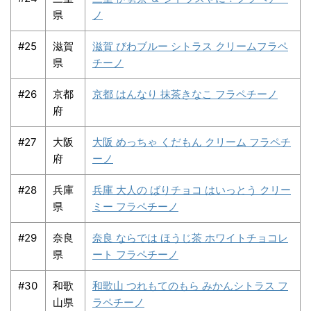
県
ノ
#25
滋賀
滋賀 びわブルー シトラス クリームフラペ
県
チーノ
#26
京都
京都 はんなり 抹茶きなこ フラペチーノ
府
#27
大阪
大阪 めっちゃ くだもん クリーム フラペチ
府
ーノ
#28
兵庫
兵庫 大人の ばりチョコ はいっとう クリー
県
ミー フラペチーノ
#29
奈良
奈良 ならでは ほうじ茶 ホワイトチョコレ
県
ート フラペチーノ
#30
和歌
和歌山 つれもてのもら みかんシトラス フ
山県
ラペチーノ