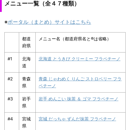
メニュー一覧（全４７種類）
※
ポータル（まとめ）サイトはこちら
都道
メニュー名（都道府県名と®は省略）
府県
#1
北海
北海道 とうきび クリーミー フラペチーノ
道
#2
青森
青森 じゃわめく りんご ストロベリー フラ
県
ペチーノ
#3
岩手
岩手 めんこい 抹茶 ＆ ゴマ フラペチーノ
県
#4
宮城
宮城 だっちゃ ずんだ抹茶 フラペチーノ
県