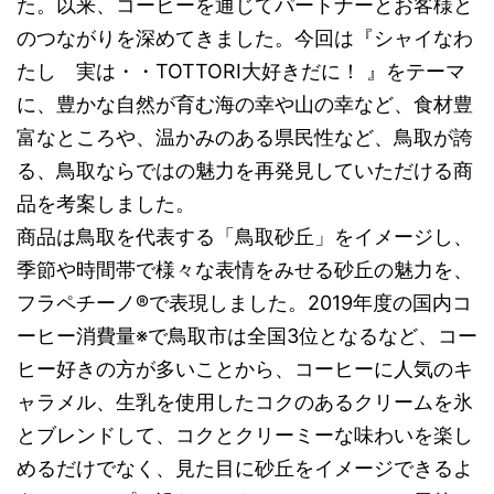
た。以来、コーヒーを通じてパートナーとお客様と
のつながりを深めてきました。今回は『シャイなわ
たし 実は・・TOTTORI大好きだに！ 』をテーマ
に、豊かな自然が育む海の幸や山の幸など、食材豊
富なところや、温かみのある県民性など、鳥取が誇
る、鳥取ならではの魅力を再発見していただける商
品を考案しました。
商品は鳥取を代表する「鳥取砂丘」をイメージし、
季節や時間帯で様々な表情をみせる砂丘の魅力を、
フラペチーノ®で表現しました。2019年度の国内コ
ーヒー消費量※で鳥取市は全国3位となるなど、コー
ヒー好きの方が多いことから、コーヒーに人気のキ
ャラメル、生乳を使用したコクのあるクリームを氷
とブレンドして、コクとクリーミーな味わいを楽し
めるだけでなく、見た目に砂丘をイメージできるよ