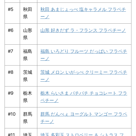
#5
秋田
秋田 あまじょっぺ 塩キャラメル フラペチ
県
ーノ
#6
山形
山形 好きだず ラ・フランス フラペチーノ
県
#7
福島
福島 いろどり フルーツ だっぱい フラペチ
県
ーノ
#8
茨城
茨城 メロン いがっぺ クリーミー フラペチ
県
ーノ
#9
栃木
栃木 らいさま パチパチ チョコレート フラ
県
ペチーノ
#10
群馬
群馬 だんべぇ ヨーグルト マンゴー フラペ
県
チーノ
#11
埼玉
埼玉 多彩玉 ストロベリー ＆ シトラス フ