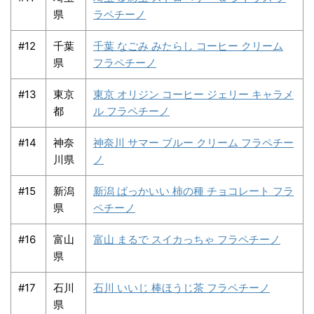
県
ラペチーノ
#12
千葉
千葉 なごみ みたらし コーヒー クリーム
県
フラペチーノ
#13
東京
東京 オリジン コーヒー ジェリー キャラメ
都
ル フラペチーノ
#14
神奈
神奈川 サマー ブルー クリーム フラペチー
川県
ノ
#15
新潟
新潟 ばっかいい 柿の種 チョコレート フラ
県
ペチーノ
#16
富山
富山 まるで スイカっちゃ フラペチーノ
県
#17
石川
石川 いいじ 棒ほうじ茶 フラペチーノ
県