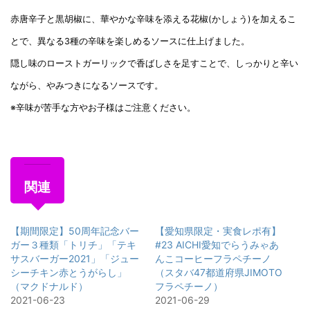
赤唐辛子と黒胡椒に、華やかな辛味を添える花椒(かしょう)を加えるこ
とで、異なる3種の辛味を楽しめるソースに仕上げました。
隠し味のローストガーリックで香ばしさを足すことで、しっかりと辛い
ながら、やみつきになるソースです。
※辛味が苦手な方やお子様はご注意ください。
関連
【期間限定】50周年記念バー
【愛知県限定・実食レポ有】
ガー３種類「トリチ」「テキ
#23 AICHI愛知でらうみゃあ
サスバーガー2021」「ジュー
んこコーヒーフラペチーノ
シーチキン赤とうがらし」
（スタバ47都道府県JIMOTO
（マクドナルド）
フラペチーノ）
2021-06-23
2021-06-29