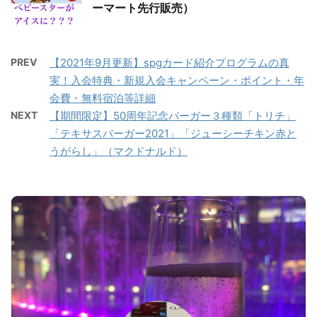
ーマート先行販売）
PREV
【2021年9月更新】spgカード紹介プログラムの真
実！入会特典・新規入会キャンペーン・ポイント・年
会費・無料宿泊等詳細
NEXT
【期間限定】50周年記念バーガー３種類「トリチ」
「テキサスバーガー2021」「ジューシーチキン赤と
うがらし」（マクドナルド）