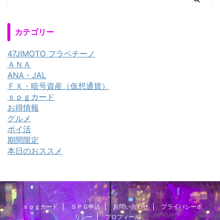
カテゴリー
47JIMOTO フラペチーノ
ＡＮＡ
ANA・JAL
ＦＸ・暗号資産（仮想通貨）
ｓｐｇカード
お得情報
グルメ
ポイ活
期間限定
本日のおススメ
ｓｐｇカード
ＳＰＧ申込
お問い合わせ
プライバシーポ
リシー
プロフィール