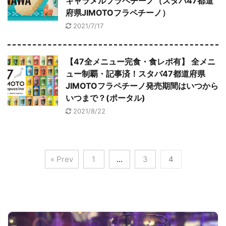
キャラメルフラペチーノ（スタバ47都道
府県JIMOTOフラペチーノ）
2021/7/17
【47全メニュー完食・食レポ有】 全メニ
ュー制覇・記事済！スタバ47都道府県
JIMOTOフラペチーノ発売期間はいつから
いつまで？(ポータル)
2021/8/22
« Prev
1
…
3
4