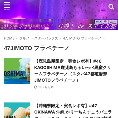
HOME
>
グルメ
>
スターバックス
>
47JIMOTO フラペチーノ
>
47JIMOTO フラペチーノ
【鹿児島県限定・実食レポ有】#46
KAGOSHIMA鹿児島ちゃいっぺ黒蜜クリ
ームフラペチーノ（スタバ47都道府県
JIMOTOフラペチーノ）
2021/7/19
【沖縄県限定・実食レポ有】#47
OKINAWA 沖縄 かりーちんすこうバニラ